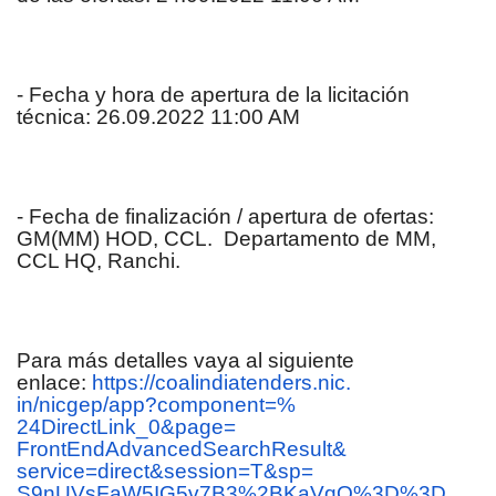
- Fecha y hora de apertura de la licitación
técnica: 26.09.2022 11:00 AM
- Fecha de finalización / apertura de ofertas:
GM(MM) HOD, CCL. Departamento de MM,
CCL HQ, Ranchi.
Para más detalles vaya al siguiente
enlace:
https://coalindiatenders.nic.
in/nicgep/app?component=%
24DirectLink_0&page=
FrontEndAdvancedSearchResult&
service=direct&session=T&sp=
S9nUVsFaW5IG5v7B3%2BKaVqQ%3D%
3D