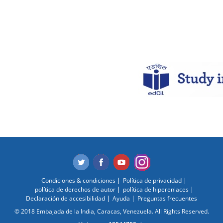
Condiciones & condiciones
Política de privacidad
política de derechos de autor
política de hiperenlaces
Declaración de accesibilidad
Ayuda
Preguntas frecuentes
© 2018 Embajada de la India, Caracas, Venezuela. All Rights Reserved.