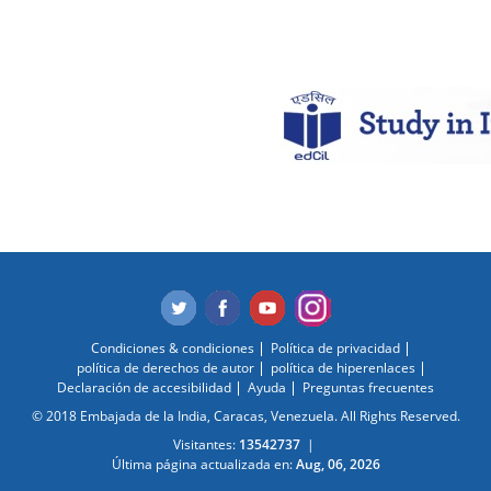
Condiciones & condiciones
Política de privacidad
política de derechos de autor
política de hiperenlaces
Declaración de accesibilidad
Ayuda
Preguntas frecuentes
© 2018 Embajada de la India, Caracas, Venezuela. All Rights Reserved.
Visitantes:
13542737
|
Última página actualizada en:
Aug, 06, 2026