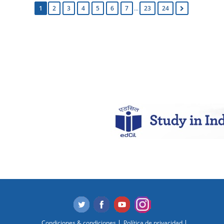
1
2
3
4
5
6
7
...
23
24
Condiciones & condiciones
Política de privacidad