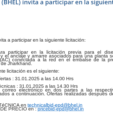
(BHEL) invita a participar en la siguien
a a participar en la siguiente licitación
:
 participar en la licitación previa para el dis
e y el anclaje y amarre asociados para una planta s
W(AC) conectada a la red en el embalse de la pr
 de Jharkhand.
te licitación es el siguiente:
fertas : 31.01.2025 a las 14.00 Hrs
técnicas : 31.01.2025 a las 14.30 Hrs
n correo electrónico en dos partes a las respect
cados a continuación. Ofertas realizadas después d
 TéCNICA en
technicalbid-epd@bhel.in
A DE PRECIO en :
pricebid-epd@bhel.in