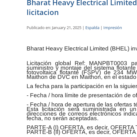
Bharat Heavy Electrical Limited 
licitacion
Publicado en: January 21, 2025 |
Espalda
|
Impresión
Bharat Heavy Electrical Limited (BHEL) invit
Licitación global Ref: MANPBT0003 para
suministro y montaje del sistema flotant
fotovoltaica flotante (FSPV) de 234 M
Maithon de DVC en Maithon, en el estado
La fecha para la participación en la siguien
- Fecha / hora límite de presentación de o
- Fecha / hora de apertura de las ofertas 
Esta licitación será suministrada en u
direcciones de correos electrónicos indi
fecha, no serán aceptadas.
PARTE-A (I) OFERTA, es decir, OFERTA
PARTE-B (II) OFERTA, es decir, OFERT