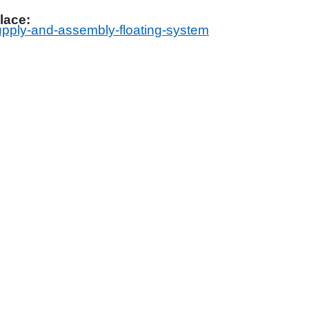
lace:
supply-and-assembly-floating-system